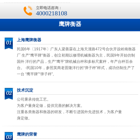
立即电话咨询：
4000218108
鹰牌衡器
上海鹰牌衡器
民国6年〔1917年〕广东人梁善霖在上海天潼路472号合伙开设岭南衡器
厂 生产“鹰平牌”衡器，创立初期以修理机械衡器为主，民国9年开始仿制
国外 洋行的产品，生产“鹰平”牌机械台秤和多标尺案秤，年产台秤百余
台。 -民国10年，参照英商老晋隆洋行的“弹子秤”样式，成功仿制生产了
一台 “鹰平牌”“弹子秤”,
技术沉淀
公司秉承传统工艺。
为客户量身定做，提供完善的解决方案。
注重各类衡器和衡器的研发，不断引进国外先进技术，为客户量
身定做。
鹰牌的荣誉