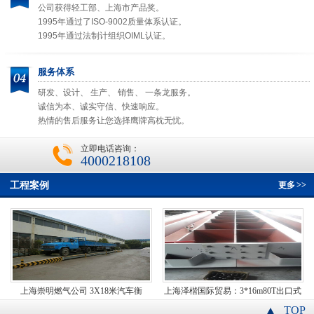
公司获得轻工部、上海市产品奖。
1995年通过了ISO-9002质量体系认证。
1995年通过法制计组织OIML认证。
服务体系
研发、设计、 生产、 销售、 一条龙服务。
诚信为本、诚实守信、快速响应。
热情的售后服务让您选择鹰牌高枕无忧。
立即电话咨询：
4000218108
工程案例
更多
>>
上海崇明燃气公司 3X18米汽车衡
上海泽楷国际贸易：3*16m80T出口式
汽车衡
TOP