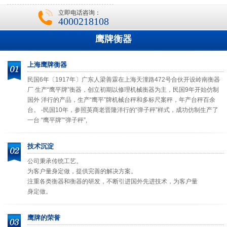
立即电话咨询：
4000218108
鹰牌衡器
上海鹰牌衡器
民国6年〔1917年〕广东人梁善霖在上海天潼路472号合伙开设岭南衡器
厂 生产“鹰平牌”衡器，创立初期以修理机械衡器为主，民国9年开始仿制
国外 洋行的产品，生产“鹰平”牌机械台秤和多标尺案秤，年产台秤百余
台。 -民国10年，参照英商老晋隆洋行的“弹子秤”样式，成功仿制生产了
一台 “鹰平牌”“弹子秤”,
技术沉淀
公司秉承传统工艺。
为客户量身定做，提供完善的解决方案。
注重各类衡器和衡器的研发，不断引进国外先进技术，为客户量
身定做。
鹰牌的荣誉