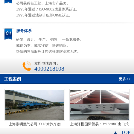
公司获得轻工部、上海市产品奖。
1995年通过了ISO-9002质量体系认证。
1995年通过法制计组织OIML认证。
服务体系
研发、设计、 生产、 销售、 一条龙服务。
诚信为本、诚实守信、快速响应。
热情的售后服务让您选择鹰牌高枕无忧。
立即电话咨询：
4000218108
工程案例
更多
>>
上海崇明燃气公司 3X18米汽车衡
上海泽楷国际贸易：3*16m80T出口式
汽车衡
TOP