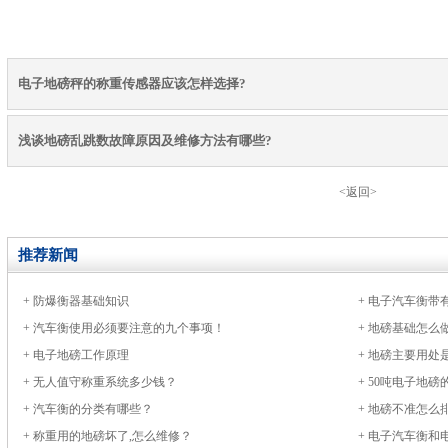
电子地磅秤的称重传感器应该怎样选择?
浅谈地磅乱跳数故障原因及维修方法有哪些?
<返回>
推荐新闻
+
防爆衡器基础知识
+
电子汽车衡带
+
汽车衡使用必须要注意的九个事项！
+
地磅基础怎么
+
电子地磅工作原理
+
地磅主要用处
+
无人值守称重系统多少钱？
+
50吨电子地磅
+
汽车衡的分类有哪些？
+
地磅不准怎么
+
称重用的地磅坏了,怎么维修？
+
电子汽车衡和