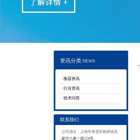
资讯分类
NEWS
·
衡器资讯
·
行业资讯
·
技术问答
联系我们
公司地址：上海市奉贤区柘林镇
王
家圩八桥一组124号