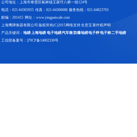
公司地址：上海市奉贤区柘林镇王家圩八桥一组124号
电话：021-64365955 传真：021-64360688 服务热线：021-64823703
邮编：201415 网址： www.yingpaiscale.com
上海鹰牌衡器有限公司 版权所有(C)2015
网络支持
生意宝
著作权声明
产品关键词：
地磅
上海地磅
电子地磅
汽车衡
防爆地磅
电子秤
电子称
二手地磅
工信部备案号：
沪ICP备14002330号