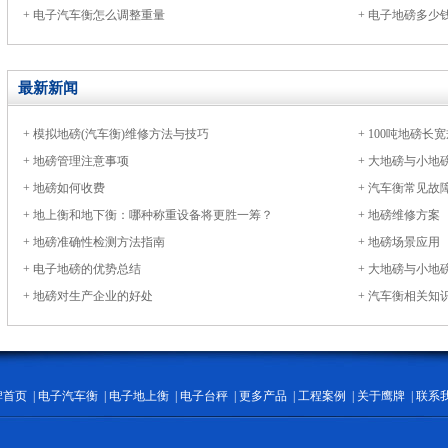
+
电子汽车衡怎么调整重量
+
电子地磅多少
最新新闻
+
模拟地磅(汽车衡)维修方法与技巧
+
100吨地磅长宽
+
地磅管理注意事项
+
大地磅与小地
+
地磅如何收费
+
汽车衡常见故
+
地上衡和地下衡：哪种称重设备将更胜一筹？
+
地磅维修方案
+
地磅准确性检测方法指南
+
地磅场景应用
+
电子地磅的优势总结
+
大地磅与小地
+
地磅对生产企业的好处
+
汽车衡相关知
牌首页
|
电子汽车衡
|
电子地上衡
|
电子台秤
|
更多产品
|
工程案例
|
关于鹰牌
|
联系