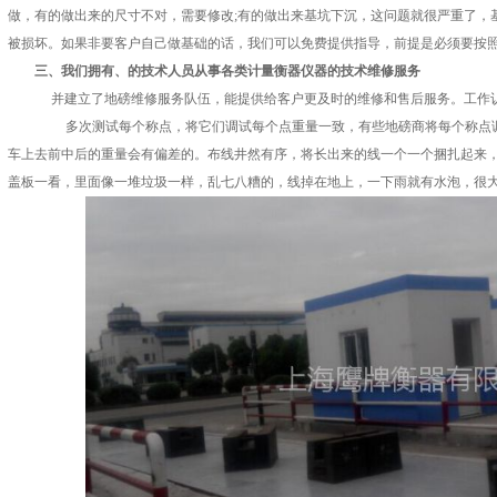
做，有的做出来的尺寸不对，需要修改;有的做出来基坑下沉，这问题就很严重了，
被损坏。如果非要客户自己做基础的话，我们可以免费提供指导，前提是必须要按
　　三、我们拥有、的技术人员从事各类计量衡器仪器的技术维修服务
并建立了地磅维修服务队伍，能提供给客户更及时的维修和售后服务。工作
多次测试每个称点，将它们调试每个点重量一致，有些地磅商将每个称点调
车上去前中后的重量会有偏差的。布线井然有序，将长出来的线一个一个捆扎起来
盖板一看，里面像一堆垃圾一样，乱七八糟的，线掉在地上，一下雨就有水泡，很