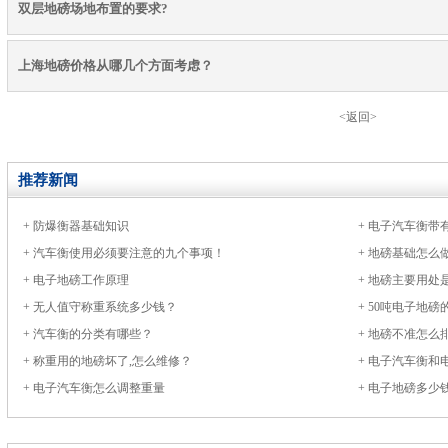
双层地磅场地布置的要求?
上海地磅价格从哪几个方面考虑？
<返回>
推荐新闻
+
防爆衡器基础知识
+
电子汽车衡带
+
汽车衡使用必须要注意的九个事项！
+
地磅基础怎么
+
电子地磅工作原理
+
地磅主要用处
+
无人值守称重系统多少钱？
+
50吨电子地磅
+
汽车衡的分类有哪些？
+
地磅不准怎么
+
称重用的地磅坏了,怎么维修？
+
电子汽车衡和
+
电子汽车衡怎么调整重量
+
电子地磅多少