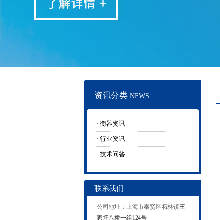
资讯分类
NEWS
·
衡器资讯
·
行业资讯
·
技术问答
联系我们
公司地址：上海市奉贤区柘林镇
王
家圩八桥一组124号