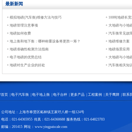
最新新闻
+
模拟地磅(汽车衡)维修方法与技巧
+
100吨地磅长宽
+
地磅管理注意事项
+
大地磅与小地
+
地磅如何收费
+
汽车衡常见故
+
地上衡和地下衡：哪种称重设备将更胜一筹？
+
地磅维修方案
+
地磅准确性检测方法指南
+
地磅场景应用
+
电子地磅的优势总结
+
大地磅与小地
+
地磅对生产企业的好处
+
汽车衡相关知
牌首页
|
电子汽车衡
|
电子地上衡
|
电子台秤
|
更多产品
|
工程案例
|
关于鹰牌
|
联系
公司地址：上海市奉贤区柘林镇王家圩八桥一组124号
电话：021-64365955 传真：021-64360688 服务热线：021-64823703
邮编：201415 网址： www.yingpaiscale.com