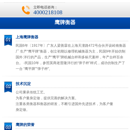
立即电话咨询：
4000218108
鹰牌衡器
上海鹰牌衡器
民国6年〔1917年〕广东人梁善霖在上海天潼路472号合伙开设岭南衡器
厂 生产“鹰平牌”衡器，创立初期以修理机械衡器为主，民国9年开始仿制
国外 洋行的产品，生产“鹰平”牌机械台秤和多标尺案秤，年产台秤百余
台。 -民国10年，参照英商老晋隆洋行的“弹子秤”样式，成功仿制生产了
一台 “鹰平牌”“弹子秤”,
技术沉淀
公司秉承传统工艺。
为客户量身定做，提供完善的解决方案。
注重各类衡器和衡器的研发，不断引进国外先进技术，为客户量
身定做。
鹰牌的荣誉