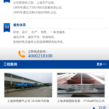
公司获得轻工部、上海市产品奖。
1995年通过了ISO-9002质量体系认证。
1995年通过法制计组织OIML认证。
服务体系
研发、设计、 生产、 销售、 一条龙服务。
诚信为本、诚实守信、快速响应。
热情的售后服务让您选择鹰牌高枕无忧。
立即电话咨询：
4000218108
工程案例
更多
>>
上海崇明燃气公司 3X18米汽车衡
上海泽楷国际贸易：3*16m80T出口式
汽车衡
TOP