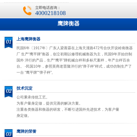
立即电话咨询：
4000218108
鹰牌衡器
上海鹰牌衡器
民国6年〔1917年〕广东人梁善霖在上海天潼路472号合伙开设岭南衡器
厂 生产“鹰平牌”衡器，创立初期以修理机械衡器为主，民国9年开始仿制
国外 洋行的产品，生产“鹰平”牌机械台秤和多标尺案秤，年产台秤百余
台。 -民国10年，参照英商老晋隆洋行的“弹子秤”样式，成功仿制生产了
一台 “鹰平牌”“弹子秤”,
技术沉淀
公司秉承传统工艺。
为客户量身定做，提供完善的解决方案。
注重各类衡器和衡器的研发，不断引进国外先进技术，为客户量
身定做。
鹰牌的荣誉