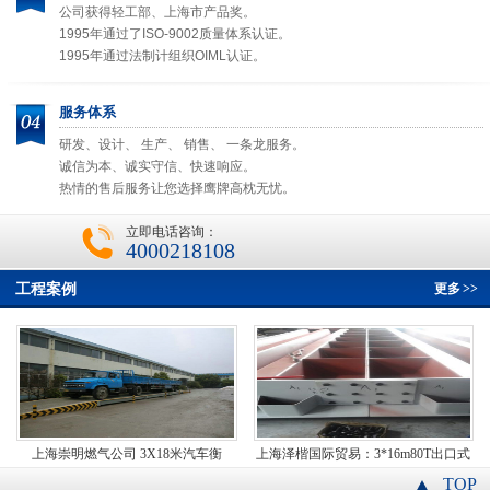
公司获得轻工部、上海市产品奖。
1995年通过了ISO-9002质量体系认证。
1995年通过法制计组织OIML认证。
服务体系
研发、设计、 生产、 销售、 一条龙服务。
诚信为本、诚实守信、快速响应。
热情的售后服务让您选择鹰牌高枕无忧。
立即电话咨询：
4000218108
工程案例
更多
>>
上海崇明燃气公司 3X18米汽车衡
上海泽楷国际贸易：3*16m80T出口式
汽车衡
TOP