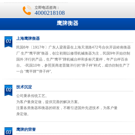
立即电话咨询：
4000218108
鹰牌衡器
上海鹰牌衡器
民国6年〔1917年〕广东人梁善霖在上海天潼路472号合伙开设岭南衡器
厂 生产“鹰平牌”衡器，创立初期以修理机械衡器为主，民国9年开始仿制
国外 洋行的产品，生产“鹰平”牌机械台秤和多标尺案秤，年产台秤百余
台。 -民国10年，参照英商老晋隆洋行的“弹子秤”样式，成功仿制生产了
一台 “鹰平牌”“弹子秤”,
技术沉淀
公司秉承传统工艺。
为客户量身定做，提供完善的解决方案。
注重各类衡器和衡器的研发，不断引进国外先进技术，为客户量
身定做。
鹰牌的荣誉