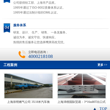
公司获得轻工部、上海市产品奖。
1995年通过了ISO-9002质量体系认证。
1995年通过法制计组织OIML认证。
服务体系
研发、设计、 生产、 销售、 一条龙服务。
诚信为本、诚实守信、快速响应。
热情的售后服务让您选择鹰牌高枕无忧。
立即电话咨询：
4000218108
工程案例
更多
>>
上海崇明燃气公司 3X18米汽车衡
上海泽楷国际贸易：3*16m80T出口式
汽车衡
TOP